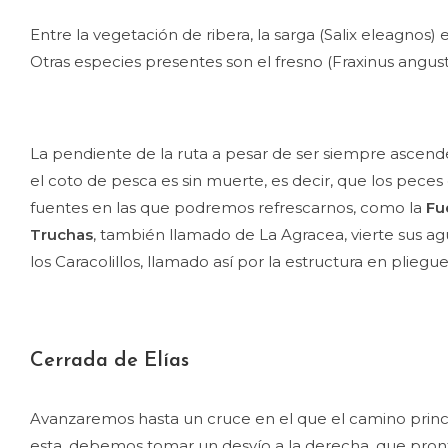
Entre la vegetación de ribera, la sarga (Salix eleagnos
Otras especies presentes son el fresno (Fraxinus angustifo
La pendiente de la ruta a pesar de ser siempre ascende
el coto de pesca es sin muerte, es decir, que los pece
fuentes en las que podremos refrescarnos, como la
Fu
Truchas
, también llamado de La Agracea, vierte sus ag
los Caracolillos, llamado así por la estructura en plieg
Cerrada de Elías
Avanzaremos hasta un cruce en el que el camino princip
esta, debemos tomar un desvío a la derecha, que pron