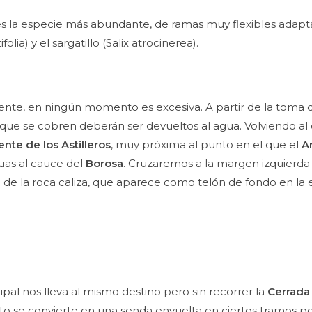
) es la especie más abundante, de ramas muy flexibles adapta
lia) y el sargatillo (Salix atrocinerea).
nte, en ningún momento es excesiva. A partir de la toma de
s que se cobren deberán ser devueltos al agua. Volviendo a
ente de los Astilleros
, muy próxima al punto en el que el
A
uas al cauce del
Borosa
. Cruzaremos a la margen izquierda 
ue de la roca caliza, que aparece como telón de fondo en la 
al nos lleva al mismo destino pero sin recorrer la
Cerrada 
to se convierte en una senda envuelta en ciertos tramos 