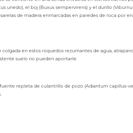
nedo), el boj (Buxus sempervirens) y el durillo (Viburnum 
 pasarelas de madera enmarcadas en paredes de roca por en
) vive colgada en estos roquedos rezumantes de agua, atrap
existente suelo no pueden aportarle.
 fuente repleta de culantrillo de pozo (Adiantum capillus-v
.