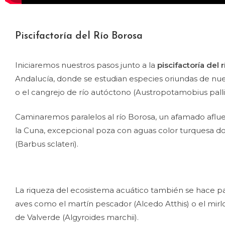
Piscifactoría del Río Borosa
Iniciaremos nuestros pasos junto a la
piscifactoría del 
Andalucía, donde se estudian especies oriundas de nue
o el cangrejo de río autóctono (Austropotamobius palli
Caminaremos paralelos al río Borosa, un afamado aflue
la Cuna, excepcional poza con aguas color turquesa 
(Barbus sclateri).
La riqueza del ecosistema acuático también se hace pa
aves como el martín pescador (Alcedo Atthis) o el mirlo 
de Valverde (Algyroides marchii).