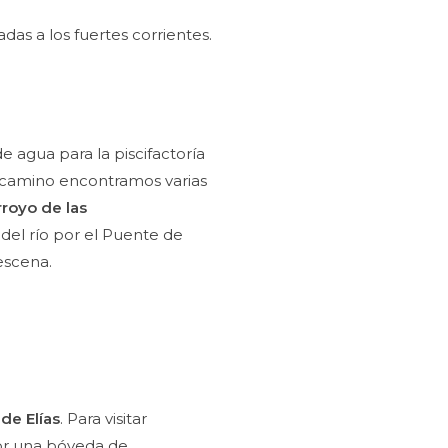
das a los fuertes corrientes.
 agua para la piscifactoría
l camino encontramos varias
rroyo de las
del río por el Puente de
escena.
de Elías
. Para visitar
por una bóveda de