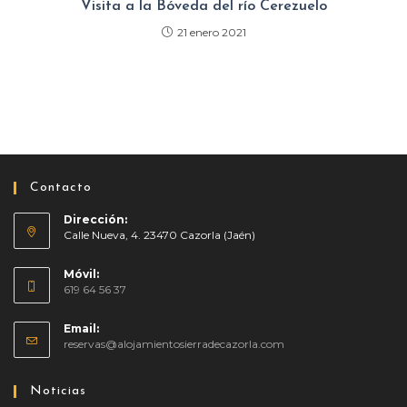
Visita a la Bóveda del río Cerezuelo
21 enero 2021
Contacto
Dirección:
Calle Nueva, 4. 23470 Cazorla (Jaén)
Móvil:
619 64 56 37
Se
Email:
abre
Se
reservas@alojamientosierradecazorla.com
en
abre
tu
en
Noticias
tu
aplicación