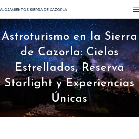
Ir
ALOJAMIENTOS SIERRA DE CAZORLA
al
contenido
Astroturismo en la Sierra
de Cazorla: Cielos
Estrellados, Reserva
Starlight y Experiencias
Únicas