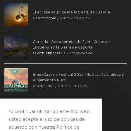
aplicación
El eclipse solar desde la Sierra de Cazorla
6 AGOSTO 2026
/
SIN COMENTARIOS
Corredor Astronómico de Jaén: Cielos de
Ensueño en la Sierra de Cazorla
29 OCTUBRE 2025
/
SIN COMENTARIOS
BluesCazorla Festival 2025: Música, Naturaleza y
Alojamiento Rural
29 ABRIL 2025
/
SIN COMENTARIOS
Legal
Al continuar utilizando este sitio web,
Se
Aviso legal
usted acepta el uso de cookies de
abre
Se
Condiciones de uso
acuerdo con nuestra Política de
en