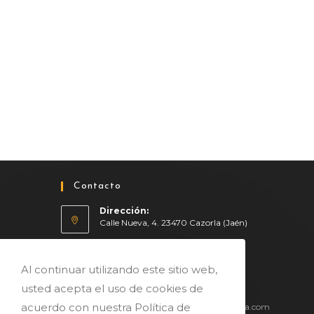
Contacto
Dirección:
Calle Nueva, 4. 23470 Cazorla (Jaén)
Móvil:
619 64 56 37
Al continuar utilizando este sitio web,
usted acepta el uso de cookies de
Email:
acuerdo con nuestra Política de
reservas@alojamientosierradecazorla.com