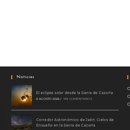
Noticias
El eclipse solar desde la Sierra de Cazorla
6 AGOSTO 2026
/
SIN COMENTARIOS
Corredor Astronómico de Jaén: Cielos de
Ensueño en la Sierra de Cazorla